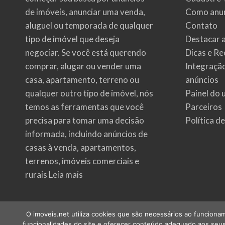
de imóveis
, anunciar uma venda,
Como anun
aluguel ou temporada de qualquer
Contato
tipo de imóvel que deseja
Destacar 
negociar. Se você está querendo
Dicas e Re
comprar, alugar ou vender uma
Integraçã
casa, apartamento, terreno ou
anúncios
qualquer outro tipo de imóvel, nós
Painel do 
temos as ferramentas que você
Parceiros
precisa para tomar uma decisão
Política d
informada, incluindo anúncios de
casas à venda, apartamentos,
terrenos, imóveis comerciais e
rurais
Leia mais
O imoveis.net utiliza cookies que são necessários ao funcionam
funcionalidades do site e oferecer conteúdo adequado aos seus 