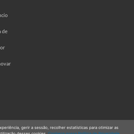
ncio
a de
hor
novar
riência, gerir a sessão, recolher estatísticas para otimizar as
tilização desses cookies.
Conheça nossa Política de Privacidade.