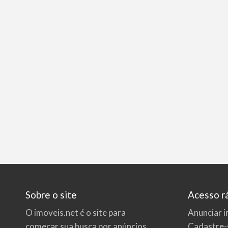
Sobre o site
Acesso r
O imoveis.net é o site para
Anunciar i
começar sua busca por
anúncios
Cadastre-