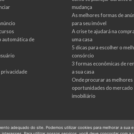
ciar
mudança
As melhores formas de anú
anúncio
para seu imóvel
cursos
A crise te ajudará na compr
o automática de
uma casa
5 dicas para escolher o mel
usuário
consórcio
3 formas econômicas de re
e privacidade
a sua casa
Onde procurar as melhores
oportunidades do mercado
imobiliário
ento adequado do site. Podemos utilizar cookies para melhorar a sua expe
interesses. Para utilizar nossos serviços, você deve concordar com a u