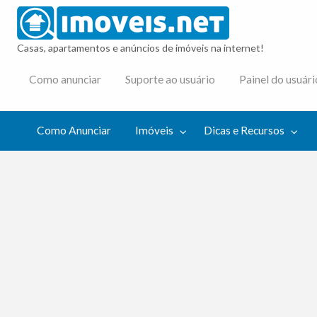
imovei
Casas, apartamentos e anúncios de imóveis na internet!
cas e
Como anunciar
Suporte ao usuário
Painel do usuári
cursos
Como Anunciar
Imóveis
Dicas e Recursos