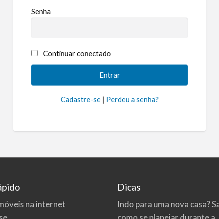
Senha
Continuar conectado
Cadastre-se
|
Perdeu a senha?
ápido
Dicas
móveis na internet
Indo para uma nova casa? S
se
como se planejar durante a