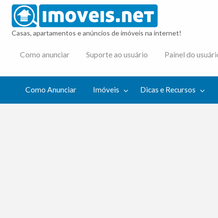
imovei
Casas, apartamentos e anúncios de imóveis na internet!
cas e
Como anunciar
Suporte ao usuário
Painel do usuári
cursos
Como Anunciar
Imóveis
Dicas e Recursos