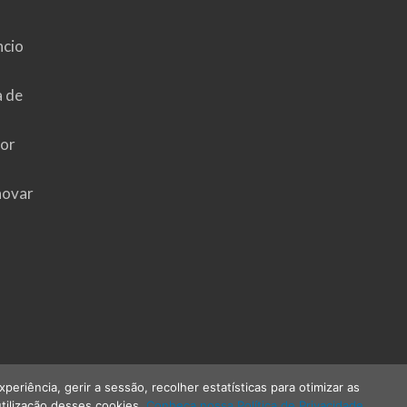
ncio
a de
hor
novar
riência, gerir a sessão, recolher estatísticas para otimizar as
tilização desses cookies.
Conheça nossa Política de Privacidade.