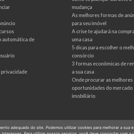
ciar
mudança
As melhores formas de anú
anúncio
para seu imóvel
cursos
A crise te ajudará na compr
o automática de
uma casa
5 dicas para escolher o mel
usuário
consórcio
3 formas econômicas de re
e privacidade
a sua casa
Onde procurar as melhores
oportunidades do mercado
imobiliário
ento adequado do site. Podemos utilizar cookies para melhorar a sua expe
interesses. Para utilizar nossos serviços, você deve concordar com a u