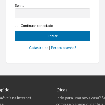
Senha
Continuar conectado
Cadastre-se
|
Perdeu a senha?
ápido
Dicas
móveis na internet
Indo para uma nova casa? S
se
como se planejar durante a