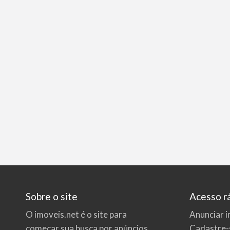
Sobre o site
Acesso r
O imoveis.net é o site para
Anunciar i
começar sua busca por
anúncios
Cadastre-