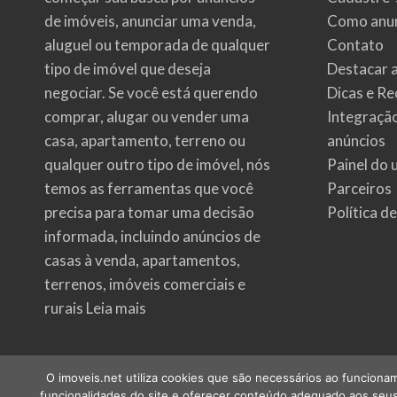
de imóveis
, anunciar uma venda,
Como anun
aluguel ou temporada de qualquer
Contato
tipo de imóvel que deseja
Destacar 
negociar. Se você está querendo
Dicas e Re
comprar, alugar ou vender uma
Integraçã
casa, apartamento, terreno ou
anúncios
qualquer outro tipo de imóvel, nós
Painel do 
temos as ferramentas que você
Parceiros
precisa para tomar uma decisão
Política d
informada, incluindo anúncios de
casas à venda, apartamentos,
terrenos, imóveis comerciais e
rurais
Leia mais
O imoveis.net utiliza cookies que são necessários ao funcionam
funcionalidades do site e oferecer conteúdo adequado aos seus 