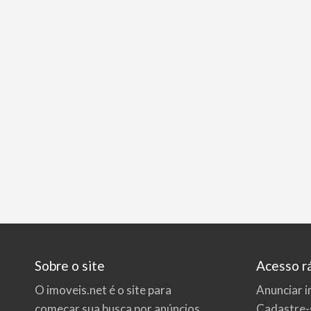
Sobre o site
Acesso r
O imoveis.net é o site para
Anunciar i
começar sua busca por
anúncios
Cadastre-