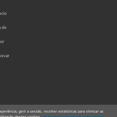
ncio
a de
hor
novar
riência, gerir a sessão, recolher estatísticas para otimizar as
tilização desses cookies.
Conheça nossa Política de Privacidade.