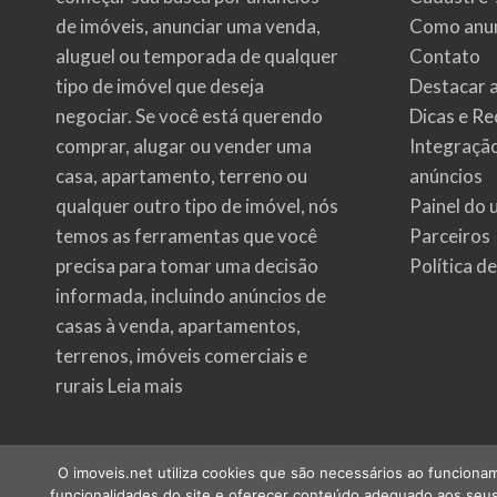
de imóveis
, anunciar uma venda,
Como anun
aluguel ou temporada de qualquer
Contato
tipo de imóvel que deseja
Destacar 
negociar. Se você está querendo
Dicas e Re
comprar, alugar ou vender uma
Integraçã
casa, apartamento, terreno ou
anúncios
qualquer outro tipo de imóvel, nós
Painel do 
temos as ferramentas que você
Parceiros
precisa para tomar uma decisão
Política d
informada, incluindo anúncios de
casas à venda, apartamentos,
terrenos, imóveis comerciais e
rurais
Leia mais
O imoveis.net utiliza cookies que são necessários ao funcionam
funcionalidades do site e oferecer conteúdo adequado aos seus 