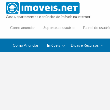
imovei
Casas, apartamentos e anúncios de imóveis na internet!
cas e
Como anunciar
Suporte ao usuário
Painel do usuári
cursos
Como Anunciar
Imóveis
Dicas e Recursos