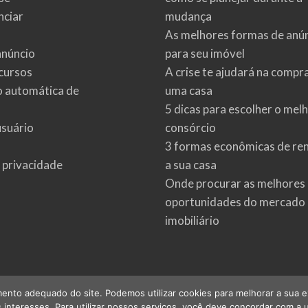
ciar
mudança
As melhores formas de anú
anúncio
para seu imóvel
cursos
A crise te ajudará na compr
o automática de
uma casa
5 dicas para escolher o mel
usuário
consórcio
3 formas econômicas de re
e privacidade
a sua casa
Onde procurar as melhores
oportunidades do mercado
imobiliário
ento adequado do site. Podemos utilizar cookies para melhorar a sua expe
interesses. Para utilizar nossos serviços, você deve concordar com a u