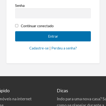
Senha
Continuar conectado
Cadastre-se
|
Perdeu a senha?
ápido
Dicas
móveis na internet
Indo para uma nova casa? S
se
como se planejar durante a