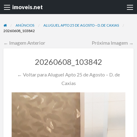
imoveis.net
ANÚNCIOS
ALUGUEL APTO 25 DE AGOSTO – D. DE CAXIAS
20260608_103842
← Imagem Anterior
Próxima Imagem →
20260608_103842
← Voltar para Aluguel Apto 25 de Agosto – D. de
Caxias