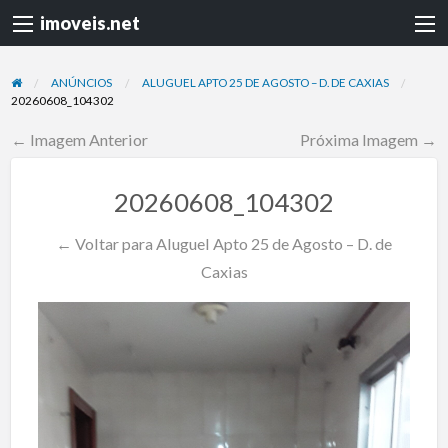
imoveis.net
ANÚNCIOS
ALUGUEL APTO 25 DE AGOSTO – D. DE CAXIAS
20260608_104302
← Imagem Anterior
Próxima Imagem →
20260608_104302
← Voltar para Aluguel Apto 25 de Agosto – D. de
Caxias