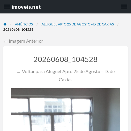
imoveis.net
ANÚNCIOS
ALUGUEL APTO 25 DE AGOSTO – D. DE CAXIAS
20260608_104528
← Imagem Anterior
20260608_104528
← Voltar para Aluguel Apto 25 de Agosto – D. de
Caxias