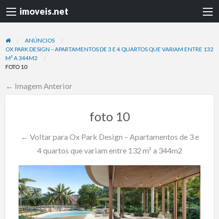
imoveis.net
ANÚNCIOS
OX PARK DESIGN – APARTAMENTOS DE 3 E 4 QUARTOS QUE VARIAM ENTRE 132
M² A 344M2
FOTO 10
← Imagem Anterior
foto 10
← Voltar para Ox Park Design – Apartamentos de 3 e
4 quartos que variam entre 132 m² a 344m2