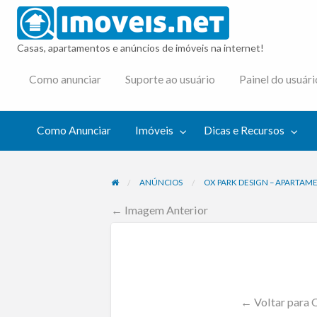
imovei
Casas, apartamentos e anúncios de imóveis na internet!
cas e
Como anunciar
Suporte ao usuário
Painel do usuári
cursos
Como Anunciar
Imóveis
Dicas e Recursos
ANÚNCIOS
OX PARK DESIGN – APARTAME
← Imagem Anterior
← Voltar para O