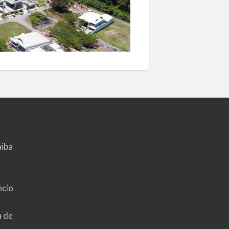
aiba
ncio
a de