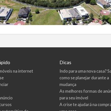
ápido
Dicas
móveis na internet
Indo para uma nova casa? S
se
como se planejar durante a
ciar
mudança
As melhores formas de anú
anúncio
para seu imóvel
cursos
A crise te ajudará na compr