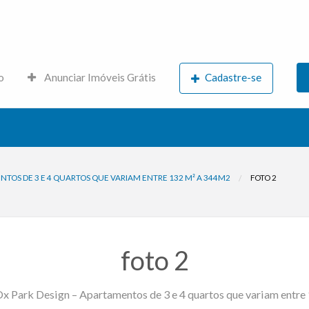
s.net
o
Anunciar Imóveis Grátis
Cadastre-se
NTOS DE 3 E 4 QUARTOS QUE VARIAM ENTRE 132 M² A 344M2
FOTO 2
foto 2
x Park Design – Apartamentos de 3 e 4 quartos que variam entr