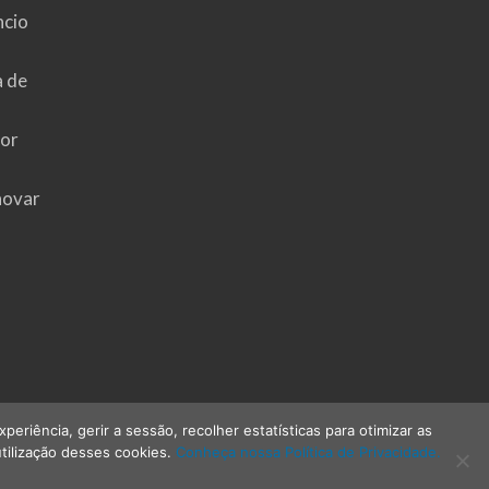
ncio
a de
hor
novar
riência, gerir a sessão, recolher estatísticas para otimizar as
tilização desses cookies.
Conheça nossa Política de Privacidade.