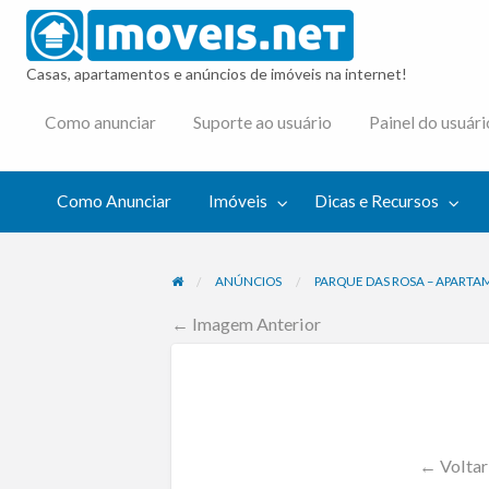
imovei
Casas, apartamentos e anúncios de imóveis na internet!
cas e
Como anunciar
Suporte ao usuário
Painel do usuári
cursos
Como Anunciar
Imóveis
Dicas e Recursos
ANÚNCIOS
PARQUE DAS ROSA – APARTA
← Imagem Anterior
← Voltar