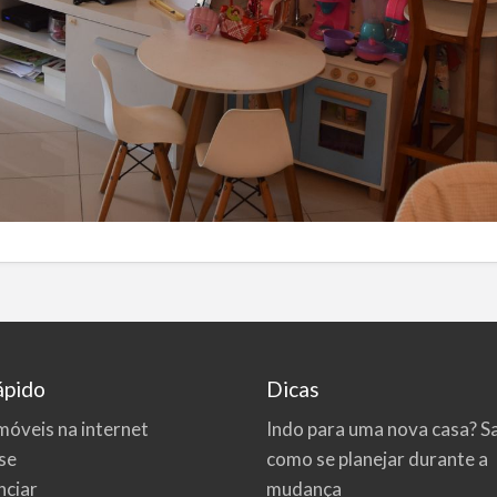
ápido
Dicas
móveis na internet
Indo para uma nova casa? S
se
como se planejar durante a
ciar
mudança