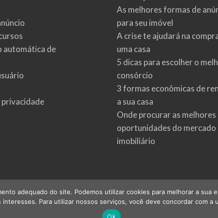
As melhores formas de anú
anúncio
para seu imóvel
cursos
A crise te ajudará na compr
o automática de
uma casa
5 dicas para escolher o mel
usuário
consórcio
3 formas econômicas de re
e privacidade
a sua casa
Onde procurar as melhores
oportunidades do mercado
imobiliário
ento adequado do site. Podemos utilizar cookies para melhorar a sua expe
interesses. Para utilizar nossos serviços, você deve concordar com a u
©
2026
imoveis.net
| Todos os direitos reservados.
Ok