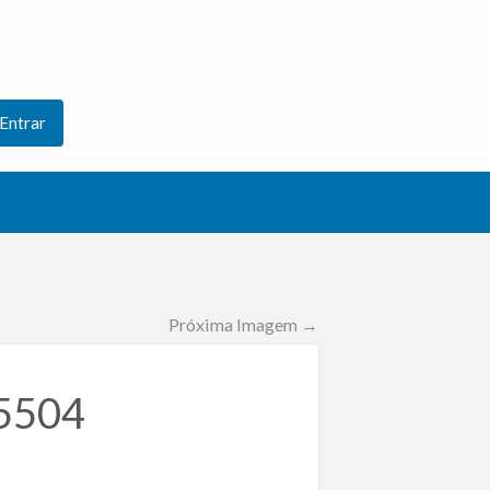
Entrar
Próxima Imagem →
55504