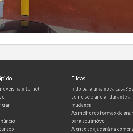
ápido
Dicas
móveis na internet
Indo para uma nova casa? S
se
como se planejar durante a
ciar
mudança
As melhores formas de anú
anúncio
para seu imóvel
cursos
A crise te ajudará na compr