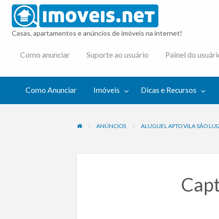
imovei
Casas, apartamentos e anúncios de imóveis na internet!
cas e
Como anunciar
Suporte ao usuário
Painel do usuári
cursos
Como Anunciar
Imóveis
Dicas e Recursos
ANÚNCIOS
ALUGUEL APTO VILA SÃO LUI
Capt