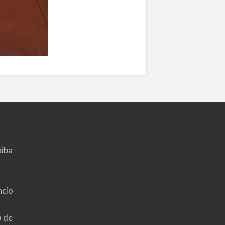
aiba
ncio
a de