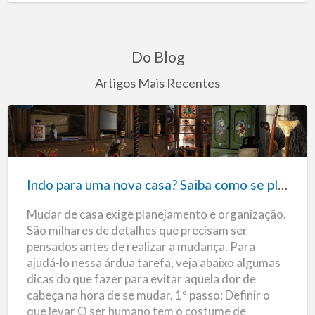
Características: -…
Do Blog
Artigos Mais Recentes
Indo
para
uma
Indo para uma nova casa? Saiba como se planejar durante a mudança
nova
Mudar de casa exige planejamento e organização.
casa?
São milhares de detalhes que precisam ser
Saiba
pensados antes de realizar a mudança. Para
como
ajudá-lo nessa árdua tarefa, veja abaixo algumas
se
dicas do que fazer para evitar aquela dor de
planejar
cabeça na hora de se mudar. 1º passo: Definir o
durante
que levar O ser humano tem o costume de