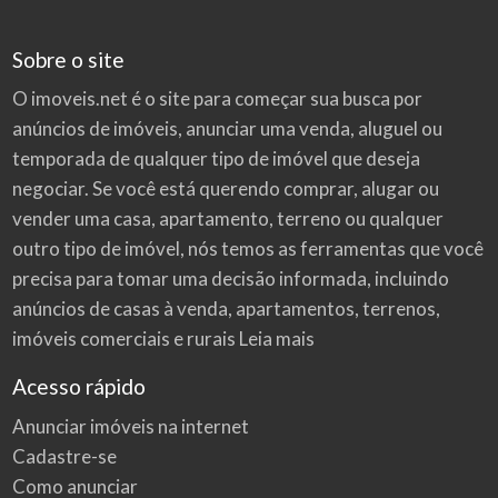
m
p
r
a
Sobre o site
d
e
u
O imoveis.net é o site para começar sua busca por
m
a
c
anúncios de imóveis
, anunciar uma venda, aluguel ou
a
s
temporada de qualquer tipo de imóvel que deseja
a
negociar. Se você está querendo comprar, alugar ou
vender uma casa, apartamento, terreno ou qualquer
outro tipo de imóvel, nós temos as ferramentas que você
precisa para tomar uma decisão informada, incluindo
anúncios de casas à venda, apartamentos, terrenos,
imóveis comerciais e rurais
Leia mais
Acesso rápido
Anunciar imóveis na internet
Cadastre-se
Como anunciar