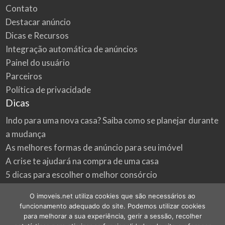
Contato
Destacar anúncio
Dicas e Recursos
Integração automática de anúncios
Painel do usuário
Parceiros
Política de privacidade
Dicas
Indo para uma nova casa? Saiba como se planejar durante
a mudança
As melhores formas de anúncio para seu imóvel
A crise te ajudará na compra de uma casa
5 dicas para escolher o melhor consórcio
3 formas econômicas de renovar a sua casa
O imoveis.net utiliza cookies que são necessários ao
Onde procurar as melhores oportunidades do mercado
funcionamento adequado do site. Podemos utilizar cookies
imobiliário
para melhorar a sua experiência, gerir a sessão, recolher