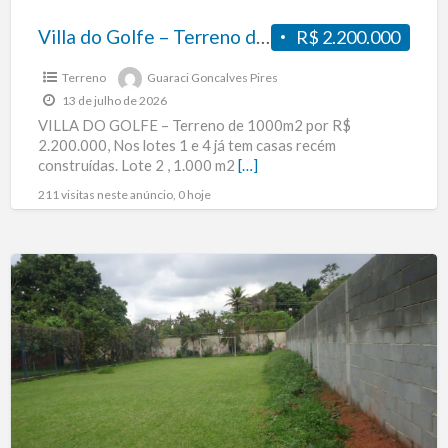
Villa do Golfe – Terreno de 1000m2
R$ 2.200.000
Terreno
Guaraci Goncalves Pires
13 de julho de 2026
VILLA DO GOLFE – Terreno de 1000m2 por R$
2.200.000, Nos lotes 1 e 4 já tem casas recém
construídas. Lote 2 , 1.000 m2
[…]
211 visitas neste anúncio, 0 hoje
Venda
Terreno
Sta
Cruz
da
Serra