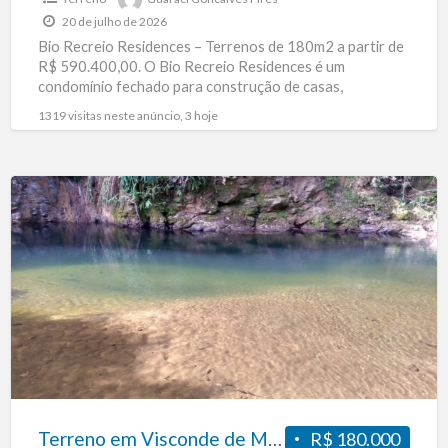
m²
20 de julho de 2026
a
Bio Recreio Residences – Terrenos de 180m2 a partir de
224
R$ 590.400,00. O Bio Recreio Residences é um
m².
condomínio fechado para construção de casas,
composto
[…]
1319 visitas neste anúncio, 3 hoje
Terreno
em
Visconde
de
Mauá
RJ
Terreno em Visconde de Mauá RJ
R$ 180.000