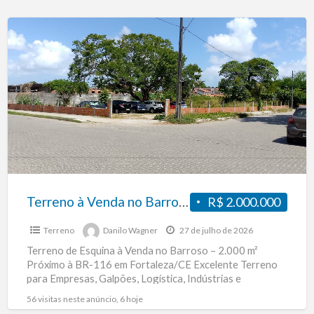
para
Galpão,
Terreno
Condomínio,
à
Empresas
Venda
e
no
Investimento
Barroso
em
Fortaleza
|
2.000
m²
Terreno à Venda no Barroso em Fortaleza | 2.000 m² Próximo à BR-116 | Ideal para Galpão, Logística e Condomínio
R$ 2.000.000
Próximo
Terreno
Danilo Wagner
27 de julho de 2026
à
Terreno de Esquina à Venda no Barroso – 2.000 m²
BR-
Próximo à BR-116 em Fortaleza/CE Excelente Terreno
116
para Empresas, Galpões, Logística, Indústrias e
|
Empreendimentos Residenciais
[…]
56 visitas neste anúncio, 6 hoje
Ideal