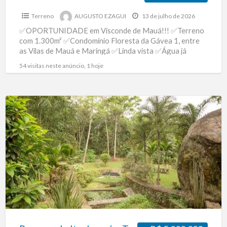
Terreno
AUGUSTO EZAGUI
13 de julho de 2026
✅OPORTUNIDADE em Visconde de Mauá!!! ✅Terreno
com 1.300m² ✅Condomínio Floresta da Gávea 1, entre
as Vilas de Mauá e Maringá ✅Linda vista ✅Água já
instalada
[…]
54 visitas neste anúncio, 1 hoje
Reserva
do
Itanhangá
–
Terreno
de
5401m2