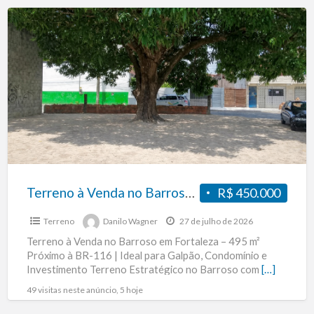
Terreno
à
Venda
no
Barroso
em
Fortaleza
–
495
m²
Terreno à Venda no Barroso em Fortaleza – 495 m² Próximo à BR-116 | Ideal para Galpão, Condomínio, Empresas e Investimento
R$ 450.000
Próximo
Terreno
Danilo Wagner
27 de julho de 2026
à
Terreno à Venda no Barroso em Fortaleza – 495 m²
BR-
Próximo à BR-116 | Ideal para Galpão, Condomínio e
116
Investimento Terreno Estratégico no Barroso com
[…]
|
49 visitas neste anúncio, 5 hoje
Ideal