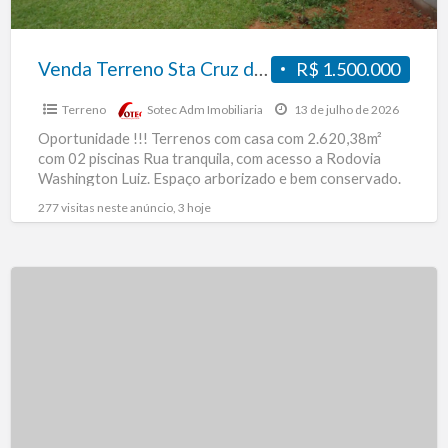
Venda Terreno Sta Cruz da Serra
R$ 1.500.000
Terreno
Sotec Adm Imobiliaria
13 de julho de 2026
Oportunidade !!! Terrenos com casa com 2.620,38m²
com 02 piscinas Rua tranquila, com acesso a Rodovia
Washington Luiz. Espaço arborizado e bem conservado.
Resp.: Ana
[…]
277 visitas neste anúncio, 3 hoje
Vendo
terreno
de
450
m2