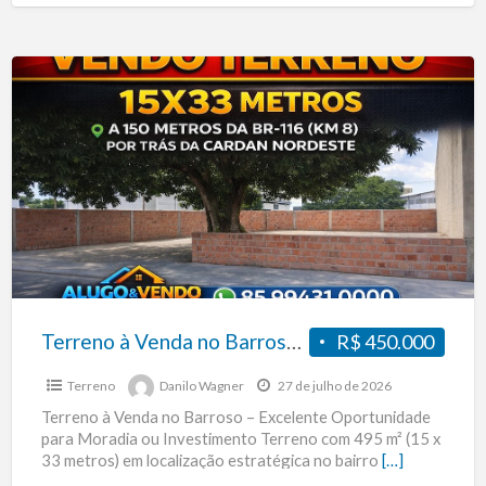
BR-
116
(KM
Terreno
08)
à
–
Venda
Fortaleza
no
–
Barroso-
CE
KM
08
da
BR-
116,
Terreno à Venda no Barroso-KM 08 da BR-116, situado na Rua Rosita, S/N, a apenas 150 metros da BR-116, atrás da CARDAN Nordeste
R$ 450.000
situado
Terreno
Danilo Wagner
27 de julho de 2026
na
Terreno à Venda no Barroso – Excelente Oportunidade
Rua
para Moradia ou Investimento Terreno com 495 m² (15 x
Rosita,
33 metros) em localização estratégica no bairro
[…]
S/N,