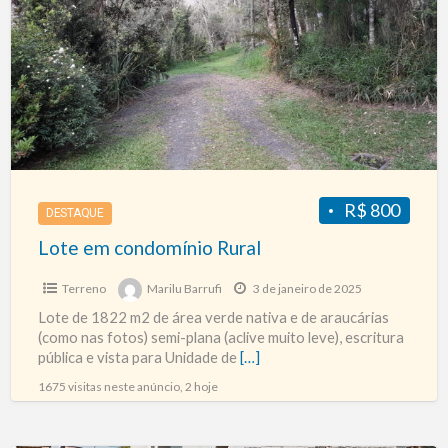
a
condomínio
t
Rural
T
R$ 800
DESTAQUE
Lote em condomínio Rural
Terreno
Marilu Barrufi
3 de janeiro de 2025
Lote de 1822 m2 de área verde nativa e de araucárias
(como nas fotos) semi-plana (aclive muito leve), escritura
pública e vista para Unidade de
[…]
1675 visitas neste anúncio, 2 hoje