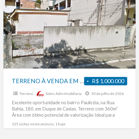
TERRENO
À
VENDA
EM
LOCALIZAÇÃO
ESTRATÉGICA
–
PAULICÉIA!
TERRENO À VENDA EM LOCALIZAÇÃO ESTRATÉGICA – PAULICÉIA!
R$ 1.000.000
Terreno
Sotec Adm Imobiliaria
30 de julho de 2026
Excelente oportunidade no bairro Paulicéia, na Rua
Bahia, 180, em Duque de Caxias. Terreno com 360m²
Área com ótimo potencial de valorização Ideal para
construção,
[…]
125 visitas neste anúncio, 1 hoje