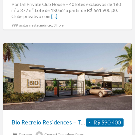
Pontall Private Club House – 40 lotes exclusivos de 180
m²
m² a 377 m² Lote de 180m2 a partir de R$ 661.900,00.
Clube privativo com
[…]
999 visitas neste anúncio, 3 hoje
Bio
Recreio
Residences
–
Terrenos
unifamiliar
cujas
metragens
variam
entre
Bio Recreio Residences – Terrenos unifamiliar cujas metragens variam entre 180 m² a 224 m².
R$ 590.400
180
Terreno
Guaraci Goncalves Pires