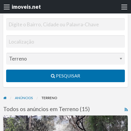
imoveis.net
PESQUISAR
ANÚNCIOS
TERRENO
Todos os anúncios em Terreno (15)
R
F
Lote
f
em