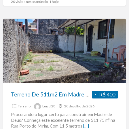
20 visitas neste anúncio, 1 hoje
a
apenas
150
Terreno
metros
De
da
511m2
BR-
Em
116,
Madre
atrás
De
da
Deus
CARDAN
Nordeste
Terreno De 511m2 Em Madre De Deus
R$ 400
Terreno
Luizcl28
20 de julho de 2026
Procurando o lugar certo para construir em Madre de
Deus? Conheça este excelente terreno de 511,75 m² na
Rua Porto do Mirim. Com 11,5 metros
[…]