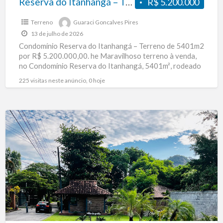
Reserva do Itanhangá – Terreno de 5401m2
R$ 5.200.000
Terreno
Guaraci Goncalves Pires
13 de julho de 2026
Condomínio Reserva do Itanhangá – Terreno de 5401m2
por R$ 5.200.000,00. he Maravilhoso terreno à venda,
no Condomínio Reserva do Itanhangá, 5401m², rodeado
de muito
[…]
225 visitas neste anúncio, 0 hoje
Villa
do
Golfe
–
Terreno
de
1000m2