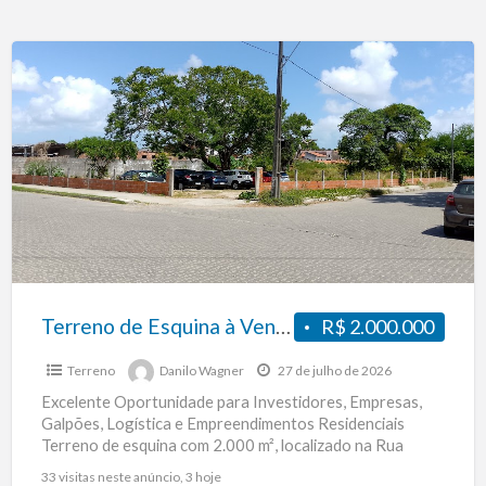
para
Galpão,
Terreno
Logística
de
e
Esquina
Condomínio
à
Venda
no
Barroso
–
2.000
m²
Terreno de Esquina à Venda no Barroso – 2.000 m² – A 200 Metros da BR-116 (KM 08) – Fortaleza – CE
R$ 2.000.000
–
Terreno
Danilo Wagner
27 de julho de 2026
A
Excelente Oportunidade para Investidores, Empresas,
200
Galpões, Logística e Empreendimentos Residenciais
Metros
Terreno de esquina com 2.000 m², localizado na Rua
da
Beatriz, S/N, no bairro Barroso, em
[…]
33 visitas neste anúncio, 3 hoje