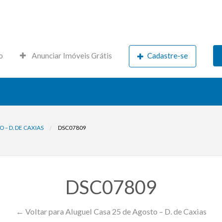
s.net
o
Anunciar Imóveis Grátis
Cadastre-se
 – D. DE CAXIAS
DSC07809
DSC07809
← Voltar para Aluguel Casa 25 de Agosto – D. de Caxias