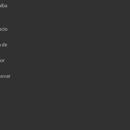
aiba
ncio
a de
hor
novar