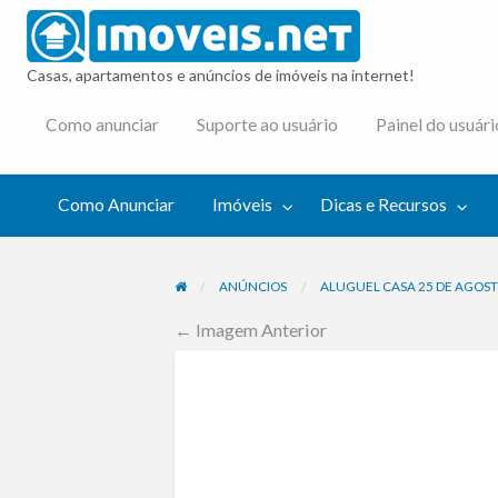
imovei
Casas, apartamentos e anúncios de imóveis na internet!
cas e
Como anunciar
Suporte ao usuário
Painel do usuári
cursos
Como Anunciar
Imóveis
Dicas e Recursos
ANÚNCIOS
ALUGUEL CASA 25 DE AGOSTO
← Imagem Anterior