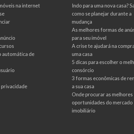
móveis na internet
Indo para uma nova casa? S
se
como se planejar durante a
ciar
mudança
As melhores formas de anú
anúncio
para seu imóvel
cursos
A crise te ajudará na compr
o automática de
uma casa
5 dicas para escolher o mel
usuário
consórcio
3 formas econômicas de re
e privacidade
a sua casa
Onde procurar as melhores
oportunidades do mercado
imobiliário