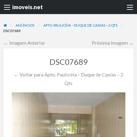
imoveis.net
ANÚNCIOS
APTO. PAULICÉIA – DUQUE DE CAXIAS – 2 QTS
DSC07689
← Imagem Anterior
Próxima Imagem →
DSC07689
← Voltar para Apto. Paulicéia – Duque de Caxias – 2
Qts