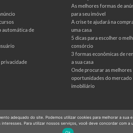
As melhores formas de anú
anúncio
para seu imóvel
cursos
A crise te ajudará na compr
o automática de
uma casa
5 dicas para escolher o mel
usuário
consórcio
3 formas econômicas de re
e privacidade
a sua casa
Onde procurar as melhores
oportunidades do mercado
imobiliário
ento adequado do site. Podemos utilizar cookies para melhorar a sua expe
interesses. Para utilizar nossos serviços, você deve concordar com a u
©
2026
imoveis.net
| Todos os direitos reservados.
Ok