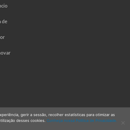
ncio
a de
hor
novar
riência, gerir a sessão, recolher estatísticas para otimizar as
tilização desses cookies.
Conheça nossa Política de Privacidade.