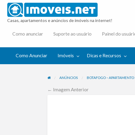
imovei
Casas, apartamentos e anúncios de imóveis na internet!
cas e
Como anunciar
Suporte ao usuário
Painel do usuári
cursos
Como Anunciar
Imóveis
Dicas e Recursos
ANÚNCIOS
BOTAFOGO – APARTAMENTO 
← Imagem Anterior