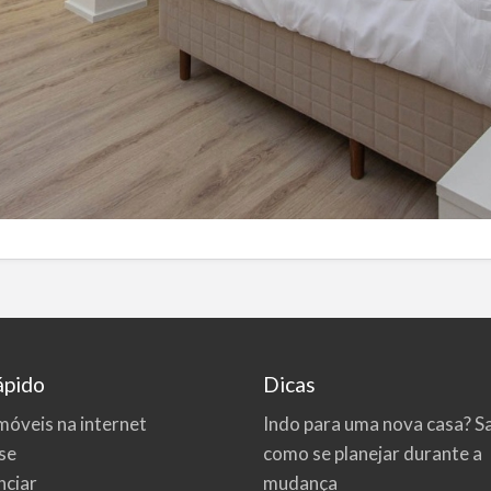
ápido
Dicas
móveis na internet
Indo para uma nova casa? S
se
como se planejar durante a
ciar
mudança