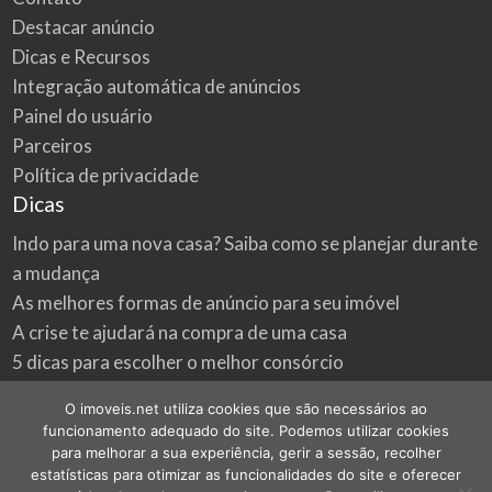
Destacar anúncio
Dicas e Recursos
Integração automática de anúncios
Painel do usuário
Parceiros
Política de privacidade
Dicas
Indo para uma nova casa? Saiba como se planejar durante
a mudança
As melhores formas de anúncio para seu imóvel
A crise te ajudará na compra de uma casa
5 dicas para escolher o melhor consórcio
3 formas econômicas de renovar a sua casa
O imoveis.net utiliza cookies que são necessários ao
Onde procurar as melhores oportunidades do mercado
funcionamento adequado do site. Podemos utilizar cookies
imobiliário
para melhorar a sua experiência, gerir a sessão, recolher
estatísticas para otimizar as funcionalidades do site e oferecer