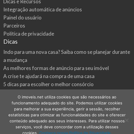
Dicas e Recursos
Integração automática de anúncios
Painel do usuário
Parceiros
Política de privacidade
Dicas
Indo para uma nova casa? Saiba como se planejar durante
a mudança
As melhores formas de anúncio para seu imóvel
A crise te ajudará na compra de uma casa
5 dicas para escolher o melhor consórcio
3 formas econômicas de renovar a sua casa
O imoveis.net utiliza cookies que são necessários ao
Onde procurar as melhores oportunidades do mercado
funcionamento adequado do site. Podemos utilizar cookies
imobiliário
para melhorar a sua experiência, gerir a sessão, recolher
estatísticas para otimizar as funcionalidades do site e oferecer
conteúdo adequado aos seus interesses. Para utilizar nossos
serviços, você deve concordar com a utilização desses
cookies.
Conheça nossa Política de Privacidade.
©
2026
imoveis.net
| Todos os direitos reservados.