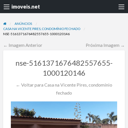
imoveis.net
ANÚNCIOS
CASA NA VICENTE PIRES, CONDOMÍNIO FECHADO
NSE-5161371676482557655-1000120146
← Imagem Anterior
Próxima Imagem →
nse-5161371676482557655-
1000120146
← Voltar para Casa na Vicente Pires, condomínio
fechado