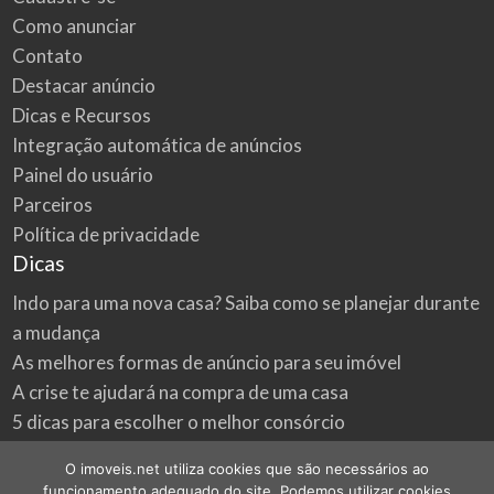
Como anunciar
Contato
Destacar anúncio
Dicas e Recursos
Integração automática de anúncios
Painel do usuário
Parceiros
Política de privacidade
Dicas
Indo para uma nova casa? Saiba como se planejar durante
a mudança
As melhores formas de anúncio para seu imóvel
A crise te ajudará na compra de uma casa
5 dicas para escolher o melhor consórcio
3 formas econômicas de renovar a sua casa
O imoveis.net utiliza cookies que são necessários ao
Onde procurar as melhores oportunidades do mercado
funcionamento adequado do site. Podemos utilizar cookies