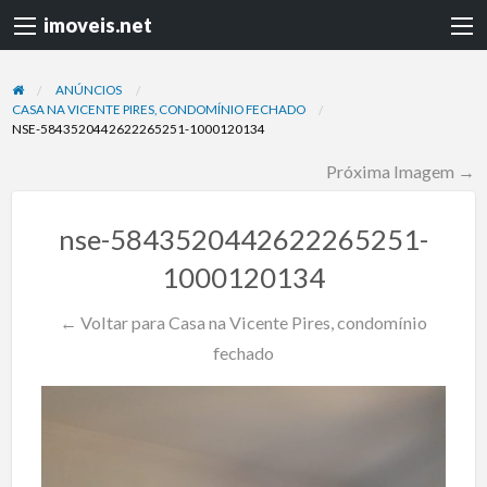
imoveis.net
ANÚNCIOS
CASA NA VICENTE PIRES, CONDOMÍNIO FECHADO
NSE-5843520442622265251-1000120134
Próxima Imagem →
nse-5843520442622265251-
1000120134
← Voltar para Casa na Vicente Pires, condomínio
fechado