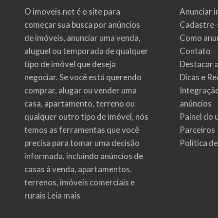
O imoveis.net é o site para
Anunciar i
começar sua busca por
anúncios
Cadastre-
de imóveis
, anunciar uma venda,
Como anun
aluguel ou temporada de qualquer
Contato
tipo de imóvel que deseja
Destacar 
negociar. Se você está querendo
Dicas e Re
comprar, alugar ou vender uma
Integraçã
casa, apartamento, terreno ou
anúncios
qualquer outro tipo de imóvel, nós
Painel do 
temos as ferramentas que você
Parceiros
precisa para tomar uma decisão
Política d
informada, incluindo anúncios de
casas à venda, apartamentos,
terrenos, imóveis comerciais e
rurais
Leia mais