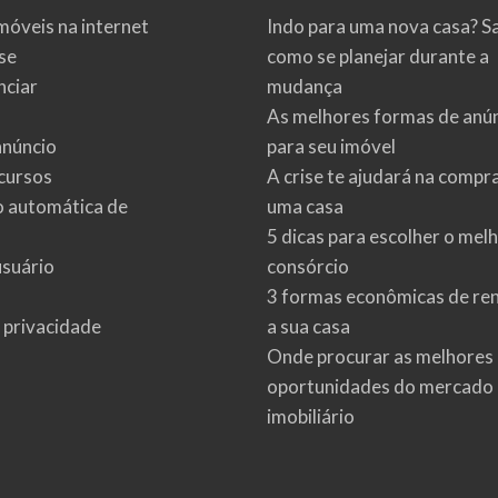
móveis na internet
Indo para uma nova casa? S
se
como se planejar durante a
ciar
mudança
As melhores formas de anú
anúncio
para seu imóvel
cursos
A crise te ajudará na compr
o automática de
uma casa
5 dicas para escolher o mel
usuário
consórcio
3 formas econômicas de re
e privacidade
a sua casa
Onde procurar as melhores
oportunidades do mercado
imobiliário