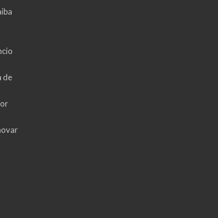
aiba
ncio
a de
hor
novar