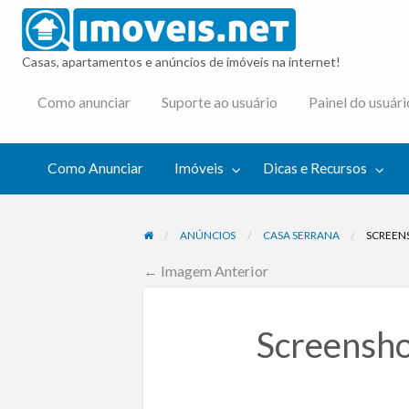
imovei
Casas, apartamentos e anúncios de imóveis na internet!
cas e
Como anunciar
Suporte ao usuário
Painel do usuári
cursos
Como Anunciar
Imóveis
Dicas e Recursos
ANÚNCIOS
CASA SERRANA
SCREEN
← Imagem Anterior
Screensh