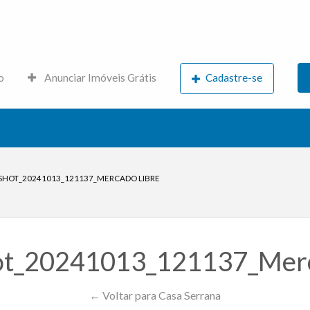
s.net
o
Anunciar Imóveis Grátis
Cadastre-se
SHOT_20241013_121137_MERCADO LIBRE
ot_20241013_121137_Merc
← Voltar para Casa Serrana