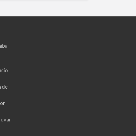
aiba
ncio
a de
hor
novar