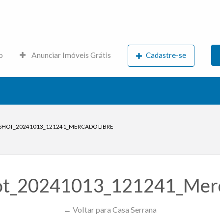
s.net
o
Anunciar Imóveis Grátis
Cadastre-se
SHOT_20241013_121241_MERCADO LIBRE
ot_20241013_121241_Merc
← Voltar para Casa Serrana