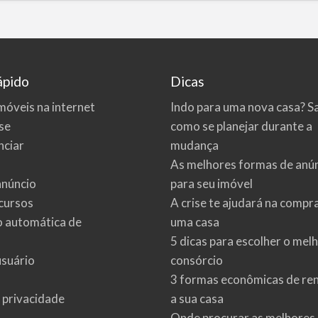
ápido
Dicas
móveis na internet
Indo para uma nova casa? S
se
como se planejar durante a
ciar
mudança
As melhores formas de anú
anúncio
para seu imóvel
cursos
A crise te ajudará na compr
o automática de
uma casa
5 dicas para escolher o mel
usuário
consórcio
3 formas econômicas de re
e privacidade
a sua casa
Onde procurar as melhores