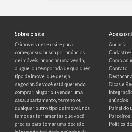
Sobre o site
Acesso r
O imoveis.net é o site para
Anunciar i
começar sua busca por
anúncios
Cadastre-
de imóveis
, anunciar uma venda,
Como anun
aluguel ou temporada de qualquer
Contato
tipo de imóvel que deseja
Destacar 
negociar. Se você está querendo
Dicas e Re
comprar, alugar ou vender uma
Integraçã
casa, apartamento, terreno ou
anúncios
qualquer outro tipo de imóvel, nós
Painel do 
temos as ferramentas que você
Parceiros
precisa para tomar uma decisão
Política d
informada, incluindo anúncios de