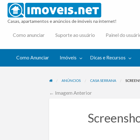
imovei
Casas, apartamentos e anúncios de imóveis na internet!
cas e
Como anunciar
Suporte ao usuário
Painel do usuári
cursos
Como Anunciar
Imóveis
Dicas e Recursos
ANÚNCIOS
CASA SERRANA
SCREEN
← Imagem Anterior
Screensh