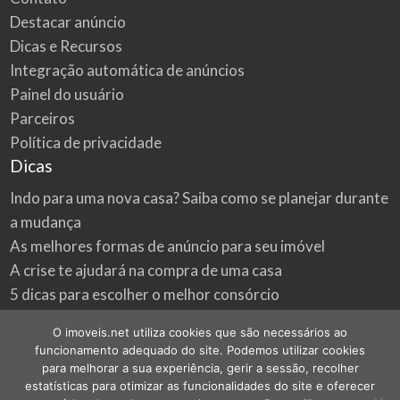
Destacar anúncio
Dicas e Recursos
Integração automática de anúncios
Painel do usuário
Parceiros
Política de privacidade
Dicas
Indo para uma nova casa? Saiba como se planejar durante
a mudança
As melhores formas de anúncio para seu imóvel
A crise te ajudará na compra de uma casa
5 dicas para escolher o melhor consórcio
3 formas econômicas de renovar a sua casa
O imoveis.net utiliza cookies que são necessários ao
Onde procurar as melhores oportunidades do mercado
funcionamento adequado do site. Podemos utilizar cookies
imobiliário
para melhorar a sua experiência, gerir a sessão, recolher
estatísticas para otimizar as funcionalidades do site e oferecer