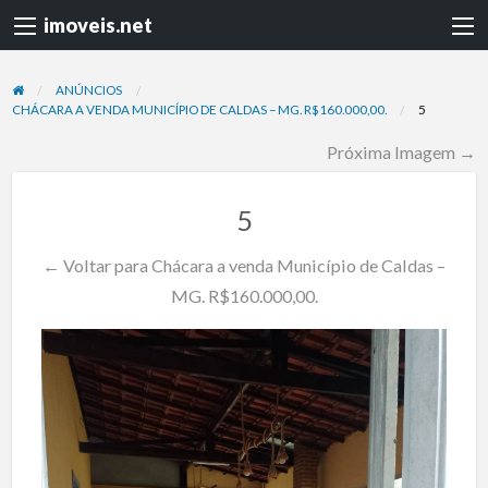
imoveis.net
ANÚNCIOS
CHÁCARA A VENDA MUNICÍPIO DE CALDAS – MG. R$160.000,00.
5
Próxima Imagem →
5
← Voltar para Chácara a venda Município de Caldas –
MG. R$160.000,00.