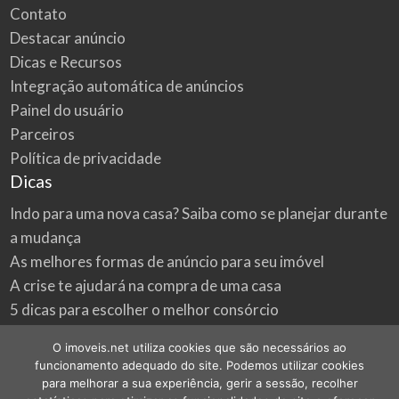
Contato
Destacar anúncio
Dicas e Recursos
Integração automática de anúncios
Painel do usuário
Parceiros
Política de privacidade
Dicas
Indo para uma nova casa? Saiba como se planejar durante
a mudança
As melhores formas de anúncio para seu imóvel
A crise te ajudará na compra de uma casa
5 dicas para escolher o melhor consórcio
3 formas econômicas de renovar a sua casa
O imoveis.net utiliza cookies que são necessários ao
Onde procurar as melhores oportunidades do mercado
funcionamento adequado do site. Podemos utilizar cookies
imobiliário
para melhorar a sua experiência, gerir a sessão, recolher