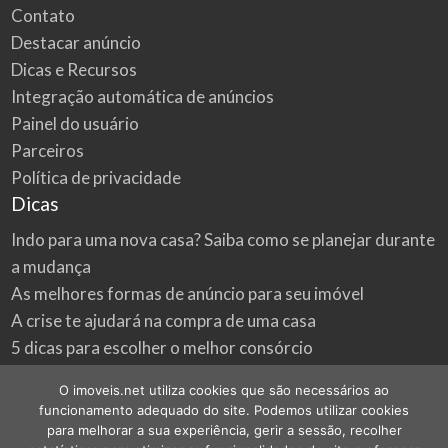
Contato
Destacar anúncio
Dicas e Recursos
Integração automática de anúncios
Painel do usuário
Parceiros
Política de privacidade
Dicas
Indo para uma nova casa? Saiba como se planejar durante
a mudança
As melhores formas de anúncio para seu imóvel
A crise te ajudará na compra de uma casa
5 dicas para escolher o melhor consórcio
3 formas econômicas de renovar a sua casa
O imoveis.net utiliza cookies que são necessários ao
Onde procurar as melhores oportunidades do mercado
funcionamento adequado do site. Podemos utilizar cookies
imobiliário
para melhorar a sua experiência, gerir a sessão, recolher