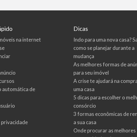
ápido
Dicas
móveis na internet
Indo para uma nova casa? S
se
como se planejar durante a
ciar
mudança
As melhores formas de anú
anúncio
para seu imóvel
cursos
A crise te ajudará na compr
o automática de
uma casa
5 dicas para escolher o mel
usuário
consórcio
3 formas econômicas de re
e privacidade
a sua casa
Onde procurar as melhores