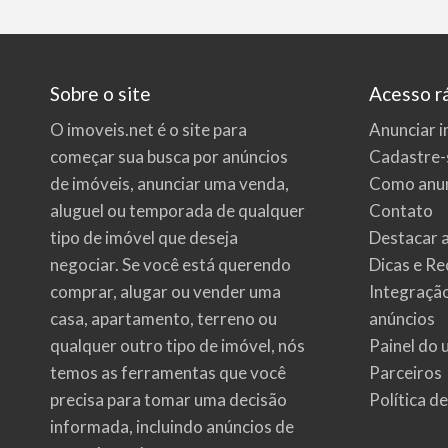
Sobre o site
Acesso r
O imoveis.net é o site para
Anunciar i
começar sua busca por
anúncios
Cadastre-
de imóveis
, anunciar uma venda,
Como anun
aluguel ou temporada de qualquer
Contato
tipo de imóvel que deseja
Destacar 
negociar. Se você está querendo
Dicas e Re
comprar, alugar ou vender uma
Integraçã
casa, apartamento, terreno ou
anúncios
qualquer outro tipo de imóvel, nós
Painel do 
temos as ferramentas que você
Parceiros
precisa para tomar uma decisão
Política d
informada, incluindo anúncios de