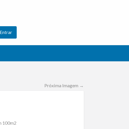
Entrar
Próxima Imagem →
om 100m2