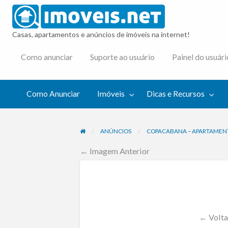
imovei
Casas, apartamentos e anúncios de imóveis na internet!
cas e
Como anunciar
Suporte ao usuário
Painel do usuári
cursos
Como Anunciar
Imóveis
Dicas e Recursos
ANÚNCIOS
COPACABANA – APARTAMENTO
← Imagem Anterior
← Volta