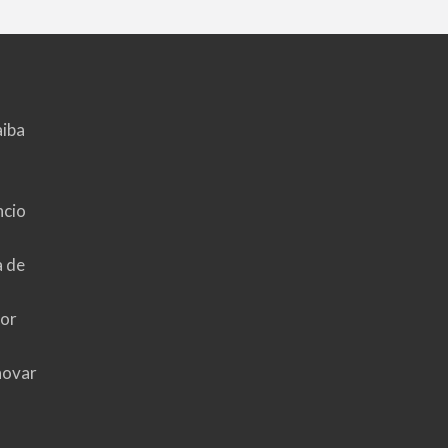
aiba
ncio
a de
hor
novar