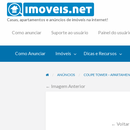
imovei
Casas, apartamentos e anúncios de imóveis na internet!
cas e
Como anunciar
Suporte ao usuário
Painel do usuári
cursos
Como Anunciar
Imóveis
Dicas e Recursos
ANÚNCIOS
COUPE TOWER – APARTAMENTO
← Imagem Anterior
← Voltar