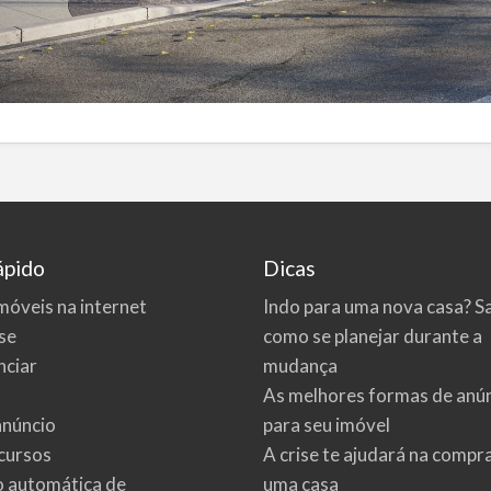
ápido
Dicas
móveis na internet
Indo para uma nova casa? S
se
como se planejar durante a
ciar
mudança
As melhores formas de anú
anúncio
para seu imóvel
cursos
A crise te ajudará na compr
o automática de
uma casa