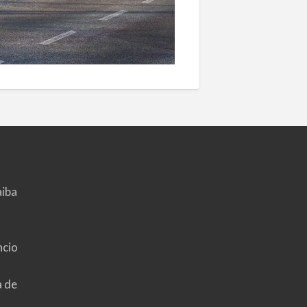
aiba
ncio
a de