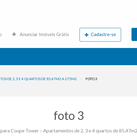
s.net
o
Anunciar Imóveis Grátis
Cadastre-se
S DE 2, 3 E 4 QUARTOS DE 85,47M2 A 275M2
FOTO 3
foto 3
 para Coupe Tower – Apartamentos de 2, 3 e 4 quartos de 85,47m