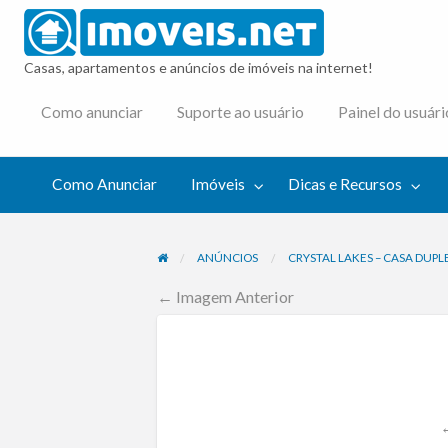
imovei
Casas, apartamentos e anúncios de imóveis na internet!
cas e
Como anunciar
Suporte ao usuário
Painel do usuári
cursos
Como Anunciar
Imóveis
Dicas e Recursos
ANÚNCIOS
CRYSTAL LAKES – CASA DUP
← Imagem Anterior
←