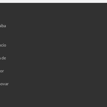
aiba
ncio
a de
hor
novar