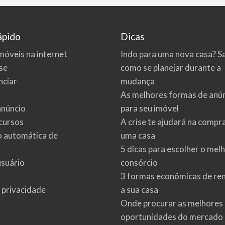
ápido
Dicas
móveis na internet
Indo para uma nova casa? S
se
como se planejar durante a
ciar
mudança
As melhores formas de anú
anúncio
para seu imóvel
cursos
A crise te ajudará na compr
o automática de
uma casa
5 dicas para escolher o mel
usuário
consórcio
3 formas econômicas de re
e privacidade
a sua casa
Onde procurar as melhores
oportunidades do mercado