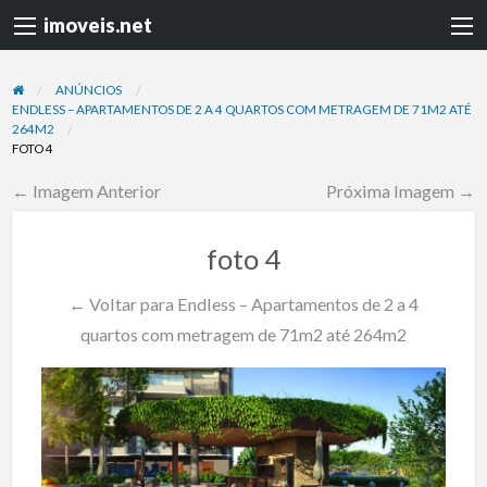
imoveis.net
ANÚNCIOS
ENDLESS – APARTAMENTOS DE 2 A 4 QUARTOS COM METRAGEM DE 71M2 ATÉ
264M2
FOTO 4
← Imagem Anterior
Próxima Imagem →
foto 4
← Voltar para Endless – Apartamentos de 2 a 4
quartos com metragem de 71m2 até 264m2