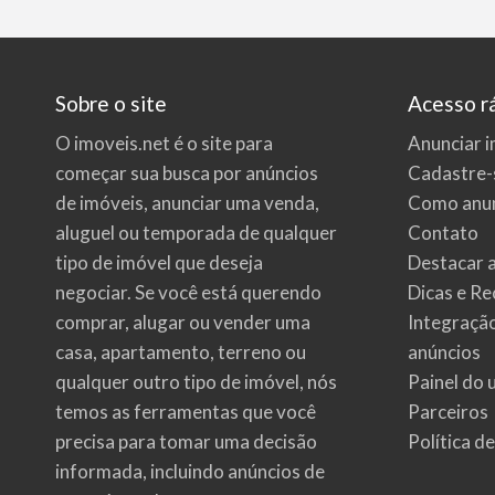
Sobre o site
Acesso r
O imoveis.net é o site para
Anunciar i
começar sua busca por
anúncios
Cadastre-
de imóveis
, anunciar uma venda,
Como anun
aluguel ou temporada de qualquer
Contato
tipo de imóvel que deseja
Destacar 
negociar. Se você está querendo
Dicas e Re
comprar, alugar ou vender uma
Integraçã
casa, apartamento, terreno ou
anúncios
qualquer outro tipo de imóvel, nós
Painel do 
temos as ferramentas que você
Parceiros
precisa para tomar uma decisão
Política d
informada, incluindo anúncios de