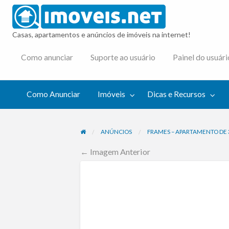
imovei
Casas, apartamentos e anúncios de imóveis na internet!
cas e
Como anunciar
Suporte ao usuário
Painel do usuári
cursos
Como Anunciar
Imóveis
Dicas e Recursos
ANÚNCIOS
FRAMES – APARTAMENTO DE
← Imagem Anterior