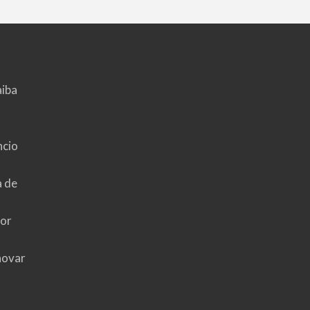
aiba
ncio
a de
hor
novar