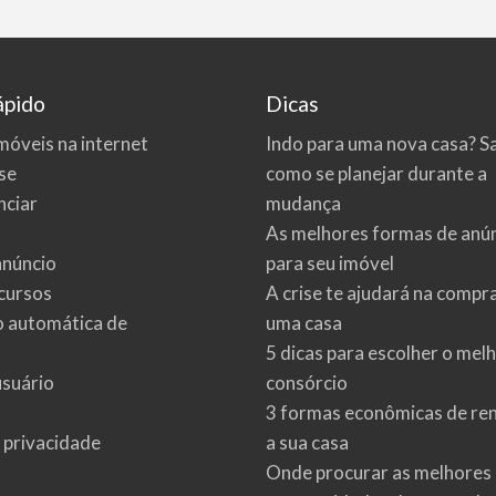
ápido
Dicas
móveis na internet
Indo para uma nova casa? S
se
como se planejar durante a
ciar
mudança
As melhores formas de anú
anúncio
para seu imóvel
cursos
A crise te ajudará na compr
o automática de
uma casa
5 dicas para escolher o mel
usuário
consórcio
3 formas econômicas de re
e privacidade
a sua casa
Onde procurar as melhores