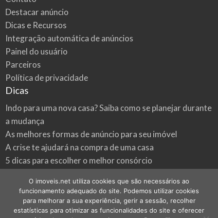
Destacar anúncio
Dicas e Recursos
Integração automática de anúncios
Painel do usuário
Parceiros
Política de privacidade
Dicas
Indo para uma nova casa? Saiba como se planejar durante
a mudança
As melhores formas de anúncio para seu imóvel
A crise te ajudará na compra de uma casa
5 dicas para escolher o melhor consórcio
3 formas econômicas de renovar a sua casa
O imoveis.net utiliza cookies que são necessários ao
Onde procurar as melhores oportunidades do mercado
funcionamento adequado do site. Podemos utilizar cookies
imobiliário
para melhorar a sua experiência, gerir a sessão, recolher
estatísticas para otimizar as funcionalidades do site e oferecer