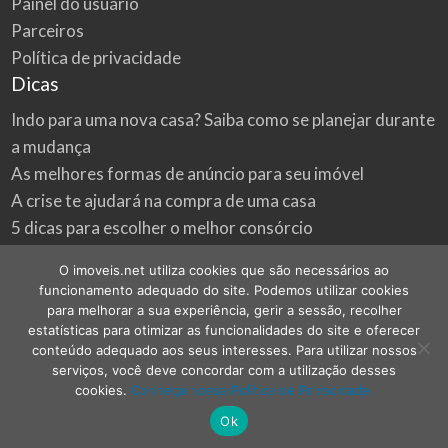
Painel do usuário
Parceiros
Política de privacidade
Dicas
Indo para uma nova casa? Saiba como se planejar durante
a mudança
As melhores formas de anúncio para seu imóvel
A crise te ajudará na compra de uma casa
5 dicas para escolher o melhor consórcio
3 formas econômicas de renovar a sua casa
O imoveis.net utiliza cookies que são necessários ao
Onde procurar as melhores oportunidades do mercado
funcionamento adequado do site. Podemos utilizar cookies
imobiliário
para melhorar a sua experiência, gerir a sessão, recolher
estatísticas para otimizar as funcionalidades do site e oferecer
conteúdo adequado aos seus interesses. Para utilizar nossos
serviços, você deve concordar com a utilização desses
cookies.
Conheça nossa Política de Privacidade.
©
2026
imoveis.net
| Todos os direitos reservados.
Ok