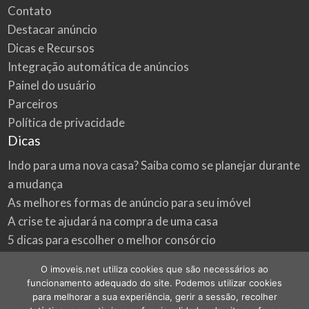
Contato
Destacar anúncio
Dicas e Recursos
Integração automática de anúncios
Painel do usuário
Parceiros
Política de privacidade
Dicas
Indo para uma nova casa? Saiba como se planejar durante
a mudança
As melhores formas de anúncio para seu imóvel
A crise te ajudará na compra de uma casa
5 dicas para escolher o melhor consórcio
3 formas econômicas de renovar a sua casa
O imoveis.net utiliza cookies que são necessários ao
Onde procurar as melhores oportunidades do mercado
funcionamento adequado do site. Podemos utilizar cookies
imobiliário
para melhorar a sua experiência, gerir a sessão, recolher