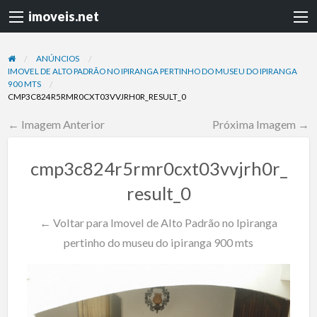
imoveis.net
ANÚNCIOS
IMOVEL DE ALTO PADRÃO NO IPIRANGA PERTINHO DO MUSEU DO IPIRANGA
900 MTS
CMP3C824R5RMR0CXT03VVJRH0R_RESULT_0
← Imagem Anterior
Próxima Imagem →
cmp3c824r5rmr0cxt03vvjrh0r_
result_0
← Voltar para Imovel de Alto Padrão no Ipiranga
pertinho do museu do ipiranga 900 mts