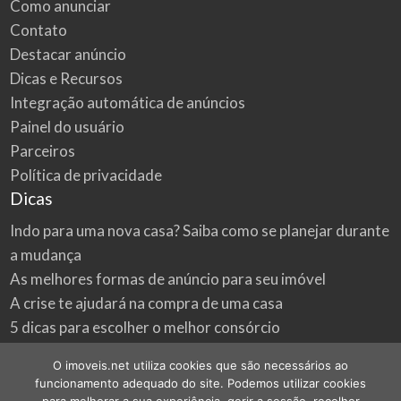
Como anunciar
Contato
Destacar anúncio
Dicas e Recursos
Integração automática de anúncios
Painel do usuário
Parceiros
Política de privacidade
Dicas
Indo para uma nova casa? Saiba como se planejar durante
a mudança
As melhores formas de anúncio para seu imóvel
A crise te ajudará na compra de uma casa
5 dicas para escolher o melhor consórcio
3 formas econômicas de renovar a sua casa
O imoveis.net utiliza cookies que são necessários ao
Onde procurar as melhores oportunidades do mercado
funcionamento adequado do site. Podemos utilizar cookies
imobiliário