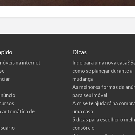
ápido
Dicas
móveis na internet
Indo para uma nova casa? S
se
como se planejar durante a
ciar
mudança
As melhores formas de anú
anúncio
para seu imóvel
cursos
A crise te ajudará na compr
o automática de
uma casa
5 dicas para escolher o mel
usuário
consórcio