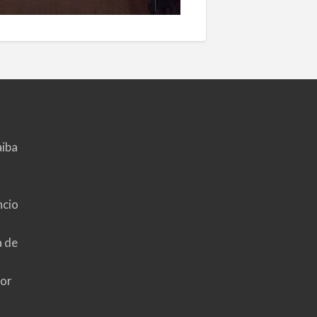
aiba
ncio
a de
hor