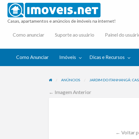
imovei
Casas, apartamentos e anúncios de imóveis na internet!
cas e
Como anunciar
Suporte ao usuário
Painel do usuári
cursos
Como Anunciar
Imóveis
Dicas e Recursos
ANÚNCIOS
JARDIM DO ITANHANGÁ: CASA
← Imagem Anterior
← Voltar p