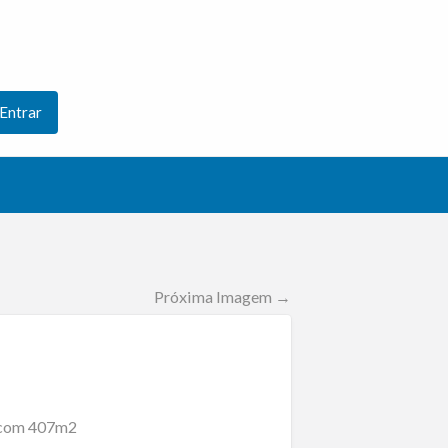
Entrar
Próxima Imagem →
s com 407m2