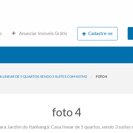
s.net
o
Anunciar Imóveis Grátis
Cadastre-se
 LINEAR DE 5 QUARTOS, SENDO 3 SUÍTES COM 407M2
FOTO 4
foto 4
ara Jardim do Itanhangá: Casa linear de 5 quartos, sendo 3 suíte