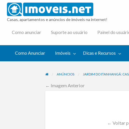
imovei
Casas, apartamentos e anúncios de imóveis na internet!
cas e
Como anunciar
Suporte ao usuário
Painel do usuári
cursos
Como Anunciar
Imóveis
Dicas e Recursos
ANÚNCIOS
JARDIM DO ITANHANGÁ: CASA
← Imagem Anterior
← Voltar p