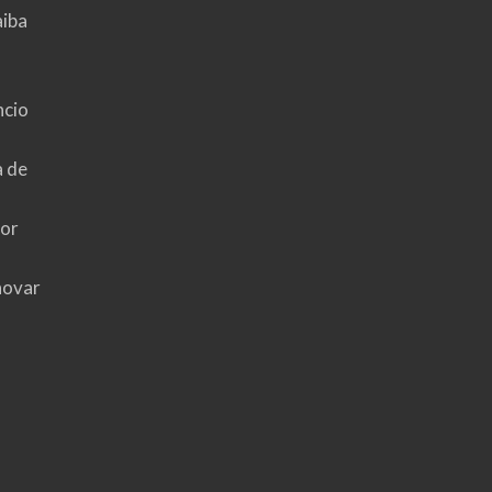
aiba
ncio
a de
hor
novar