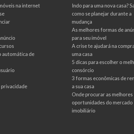
móveis na internet
Indo para uma nova casa? S
se
como se planejar durante a
ciar
mudança
As melhores formas de anú
anúncio
para seu imóvel
cursos
A crise te ajudará na compr
o automática de
uma casa
5 dicas para escolher o mel
usuário
consórcio
3 formas econômicas de re
e privacidade
a sua casa
Onde procurar as melhores
oportunidades do mercado
imobiliário