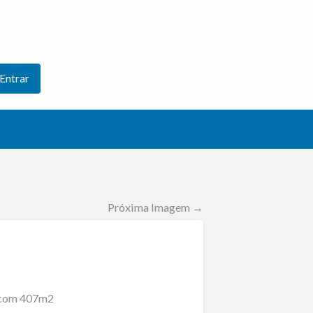
Entrar
Próxima Imagem →
s com 407m2