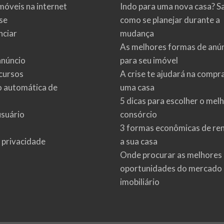
móveis na internet
Indo para uma nova casa? S
se
como se planejar durante a
ciar
mudança
As melhores formas de anú
anúncio
para seu imóvel
cursos
A crise te ajudará na compr
o automática de
uma casa
5 dicas para escolher o mel
usuário
consórcio
3 formas econômicas de re
e privacidade
a sua casa
Onde procurar as melhores
oportunidades do mercado
imobiliário