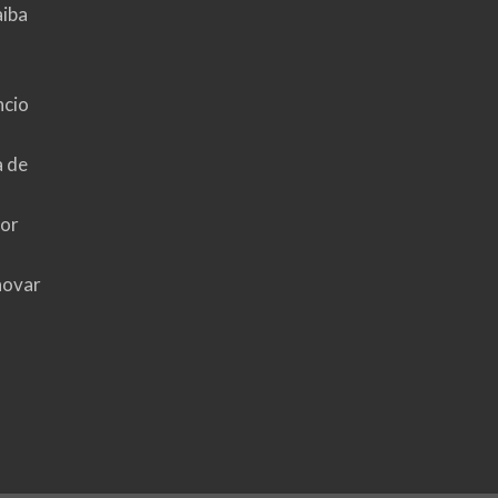
aiba
ncio
a de
hor
novar