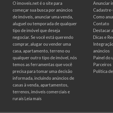
O imoveis.net é o site para
Anunciar i
começar sua busca por
anúncios
Cadastre-
de imóveis
, anunciar uma venda,
Como anun
aluguel ou temporada de qualquer
Contato
tipo de imóvel que deseja
Destacar 
negociar. Se você está querendo
Dicas e Re
comprar, alugar ou vender uma
Integraçã
casa, apartamento, terreno ou
anúncios
qualquer outro tipo de imóvel, nós
Painel do 
temos as ferramentas que você
Parceiros
precisa para tomar uma decisão
Política d
informada, incluindo anúncios de
casas à venda, apartamentos,
terrenos, imóveis comerciais e
rurais
Leia mais