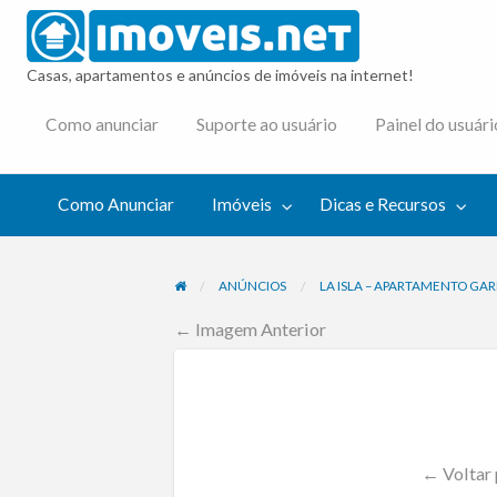
imovei
Casas, apartamentos e anúncios de imóveis na internet!
cas e
Como anunciar
Suporte ao usuário
Painel do usuári
cursos
Como Anunciar
Imóveis
Dicas e Recursos
ANÚNCIOS
LA ISLA – APARTAMENTO GAR
← Imagem Anterior
← Voltar 