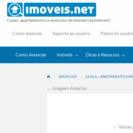
imovei
Casas, apartamentos e anúncios de imóveis na internet!
cas e
Como anunciar
Suporte ao usuário
Painel do usuári
cursos
Como Anunciar
Imóveis
Dicas e Recursos
ANÚNCIOS
LA ISLA – APARTAMENTO GAR
← Imagem Anterior
← Voltar 