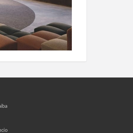
aiba
ncio