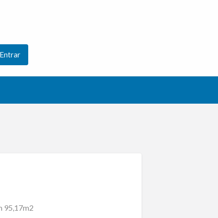
Entrar
om 95,17m2