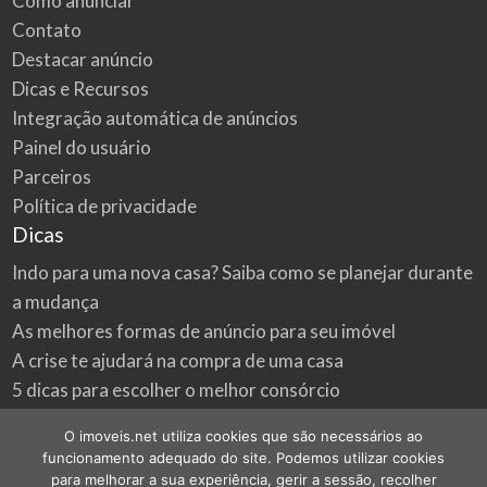
Como anunciar
Contato
Destacar anúncio
Dicas e Recursos
Integração automática de anúncios
Painel do usuário
Parceiros
Política de privacidade
Dicas
Indo para uma nova casa? Saiba como se planejar durante
a mudança
As melhores formas de anúncio para seu imóvel
A crise te ajudará na compra de uma casa
5 dicas para escolher o melhor consórcio
3 formas econômicas de renovar a sua casa
O imoveis.net utiliza cookies que são necessários ao
Onde procurar as melhores oportunidades do mercado
funcionamento adequado do site. Podemos utilizar cookies
imobiliário
para melhorar a sua experiência, gerir a sessão, recolher