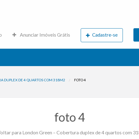
s.net
o
Anunciar Imóveis Grátis
Cadastre-se
A DUPLEX DE 4 QUARTOS COM 318M2
FOTO 4
foto 4
oltar para London Green – Cobertura duplex de 4 quartos com 3