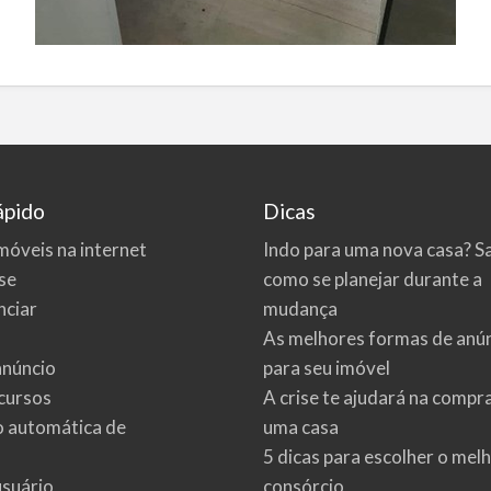
ápido
Dicas
móveis na internet
Indo para uma nova casa? S
se
como se planejar durante a
ciar
mudança
As melhores formas de anú
anúncio
para seu imóvel
cursos
A crise te ajudará na compr
o automática de
uma casa
5 dicas para escolher o mel
usuário
consórcio