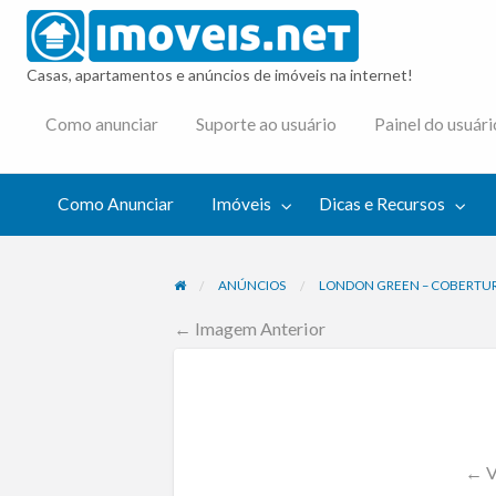
imovei
Casas, apartamentos e anúncios de imóveis na internet!
cas e
Como anunciar
Suporte ao usuário
Painel do usuári
cursos
Como Anunciar
Imóveis
Dicas e Recursos
ANÚNCIOS
LONDON GREEN – COBERTUR
← Imagem Anterior
← V