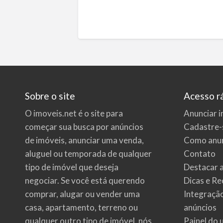
Sobre o site
Acesso r
O imoveis.net é o site para
Anunciar i
começar sua busca por
anúncios
Cadastre-
de imóveis
, anunciar uma venda,
Como anun
aluguel ou temporada de qualquer
Contato
tipo de imóvel que deseja
Destacar 
negociar. Se você está querendo
Dicas e Re
comprar, alugar ou vender uma
Integraçã
casa, apartamento, terreno ou
anúncios
qualquer outro tipo de imóvel, nós
Painel do 