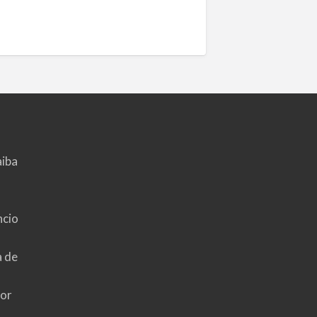
aiba
ncio
a de
hor