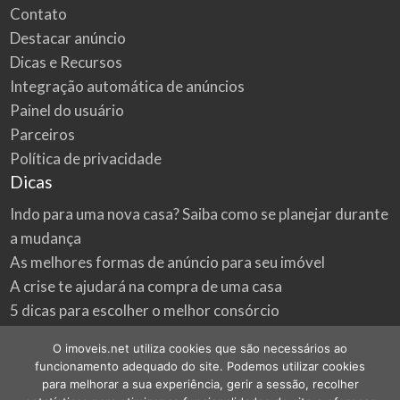
Contato
Destacar anúncio
Dicas e Recursos
Integração automática de anúncios
Painel do usuário
Parceiros
Política de privacidade
Dicas
Indo para uma nova casa? Saiba como se planejar durante
a mudança
As melhores formas de anúncio para seu imóvel
A crise te ajudará na compra de uma casa
5 dicas para escolher o melhor consórcio
3 formas econômicas de renovar a sua casa
O imoveis.net utiliza cookies que são necessários ao
Onde procurar as melhores oportunidades do mercado
funcionamento adequado do site. Podemos utilizar cookies
imobiliário
para melhorar a sua experiência, gerir a sessão, recolher