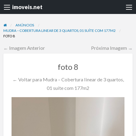
imoveis.net
ANÚNCIOS
MUDRA – COBERTURA LINEAR DE 3 QUARTOS, 01 SUÍTE COM 177M2
FOTO 8
← Imagem Anterior
Próxima Imagem →
foto 8
← Voltar para Mudra – Cobertura linear de 3 quartos,
01 suíte com 177m2