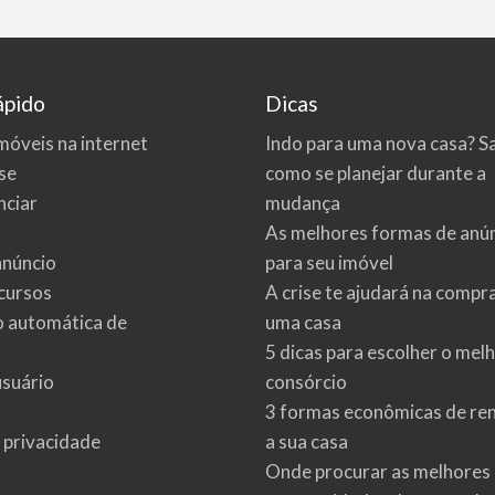
ápido
Dicas
móveis na internet
Indo para uma nova casa? S
se
como se planejar durante a
ciar
mudança
As melhores formas de anú
anúncio
para seu imóvel
cursos
A crise te ajudará na compr
o automática de
uma casa
5 dicas para escolher o mel
usuário
consórcio
3 formas econômicas de re
e privacidade
a sua casa
Onde procurar as melhores