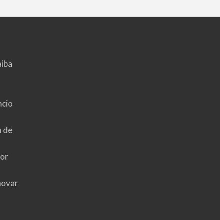
aiba
ncio
a de
hor
novar