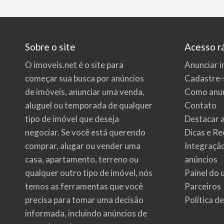
Sobre o site
Acesso r
O imoveis.net é o site para
Anunciar i
começar sua busca por
anúncios
Cadastre-
de imóveis
, anunciar uma venda,
Como anun
aluguel ou temporada de qualquer
Contato
tipo de imóvel que deseja
Destacar 
negociar. Se você está querendo
Dicas e Re
comprar, alugar ou vender uma
Integraçã
casa, apartamento, terreno ou
anúncios
qualquer outro tipo de imóvel, nós
Painel do 
temos as ferramentas que você
Parceiros
precisa para tomar uma decisão
Política d
informada, incluindo anúncios de