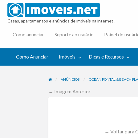
imovei
Casas, apartamentos e anúncios de imóveis na internet!
cas e
Como anunciar
Suporte ao usuário
Painel do usuári
cursos
Como Anunciar
Imóveis
Dicas e Recursos
ANÚNCIOS
OCEAN PONTAL & BEACH PLA
← Imagem Anterior
← Voltar para 