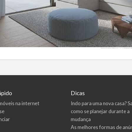
ápido
Dicas
móveis na internet
Indo para uma nova casa? S
se
como se planejar durante a
ciar
mudança
As melhores formas de anú