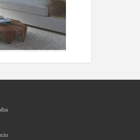
aiba
ncio