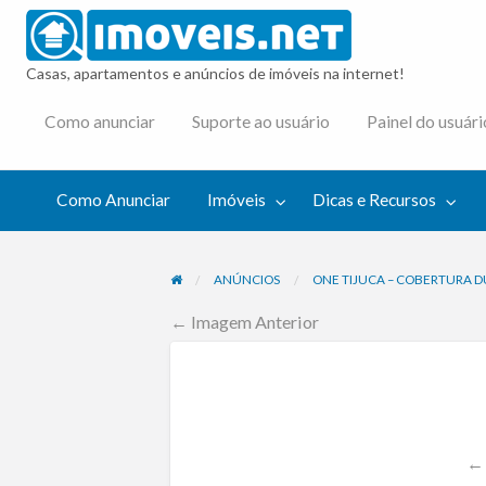
imovei
Casas, apartamentos e anúncios de imóveis na internet!
cas e
Como anunciar
Suporte ao usuário
Painel do usuári
cursos
Como Anunciar
Imóveis
Dicas e Recursos
ANÚNCIOS
ONE TIJUCA – COBERTURA D
← Imagem Anterior
← 