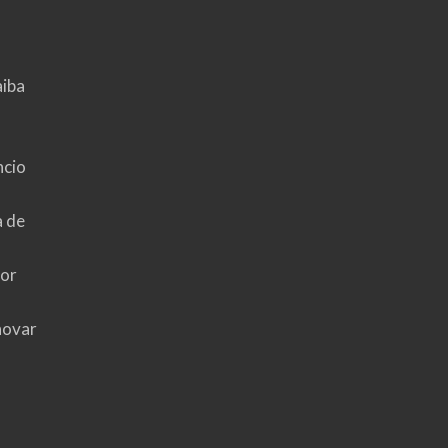
aiba
ncio
a de
hor
novar