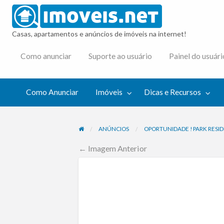
imovei
Casas, apartamentos e anúncios de imóveis na internet!
cas e
Como anunciar
Suporte ao usuário
Painel do usuári
cursos
Como Anunciar
Imóveis
Dicas e Recursos
ANÚNCIOS
OPORTUNIDADE ! PARK RESI
← Imagem Anterior