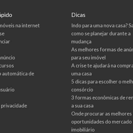
ápido
Dicas
móveis na internet
Indo para uma nova casa? S
se
como se planejar durante a
ciar
mudança
As melhores formas de anú
anúncio
para seu imóvel
cursos
A crise te ajudará na compr
o automática de
uma casa
5 dicas para escolher o mel
usuário
consórcio
3 formas econômicas de re
e privacidade
a sua casa
Onde procurar as melhores
oportunidades do mercado
imobiliário