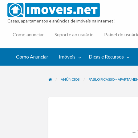
imovei
Casas, apartamentos e anúncios de imóveis na internet!
cas e
Como anunciar
Suporte ao usuário
Painel do usuári
cursos
Como Anunciar
Imóveis
Dicas e Recursos
ANÚNCIOS
PABLO PICASSO – APARTAME
← 