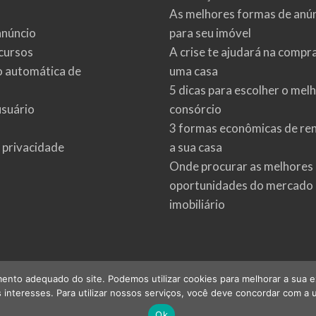
As melhores formas de anú
anúncio
para seu imóvel
cursos
A crise te ajudará na compr
o automática de
uma casa
5 dicas para escolher o mel
usuário
consórcio
3 formas econômicas de re
e privacidade
a sua casa
Onde procurar as melhores
oportunidades do mercado
imobiliário
ento adequado do site. Podemos utilizar cookies para melhorar a sua expe
interesses. Para utilizar nossos serviços, você deve concordar com a u
©
2026
imoveis.net
| Todos os direitos reservados.
Ok