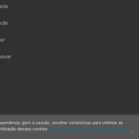
ncio
a de
hor
novar
riência, gerir a sessão, recolher estatísticas para otimizar as
tilização desses cookies.
Conheça nossa Política de Privacidade.