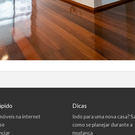
ápido
Dicas
móveis na internet
Indo para uma nova casa? S
se
como se planejar durante a
ciar
mudança