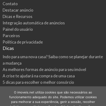
Contato
Destacar anúncio
Dicas e Recursos
Integração automática de anúncios
Painel do usuário
Parceiros
Política de privacidade
Dicas
Indo para uma nova casa? Saiba como se planejar durante
a mudança
As melhores formas de anúncio para seu imóvel
A crise te ajudará na compra de uma casa
5 dicas para escolher o melhor consórcio
3 formas econômicas de renovar a sua casa
O imoveis.net utiliza cookies que são necessários ao
Onde procurar as melhores oportunidades do mercado
funcionamento adequado do site. Podemos utilizar cookies
imobiliário
para melhorar a sua experiência, gerir a sessão, recolher