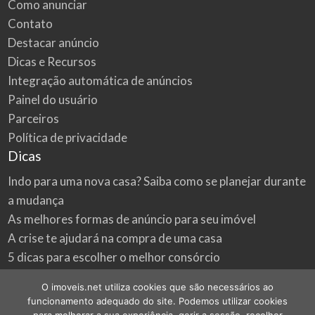
Como anunciar
Contato
Destacar anúncio
Dicas e Recursos
Integração automática de anúncios
Painel do usuário
Parceiros
Política de privacidade
Dicas
Indo para uma nova casa? Saiba como se planejar durante
a mudança
As melhores formas de anúncio para seu imóvel
A crise te ajudará na compra de uma casa
5 dicas para escolher o melhor consórcio
3 formas econômicas de renovar a sua casa
O imoveis.net utiliza cookies que são necessários ao
Onde procurar as melhores oportunidades do mercado
funcionamento adequado do site. Podemos utilizar cookies
imobiliário