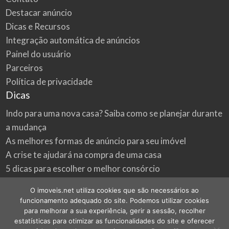
Destacar anúncio
Dicas e Recursos
Integração automática de anúncios
Painel do usuário
Parceiros
Política de privacidade
Dicas
Indo para uma nova casa? Saiba como se planejar durante
a mudança
As melhores formas de anúncio para seu imóvel
A crise te ajudará na compra de uma casa
5 dicas para escolher o melhor consórcio
3 formas econômicas de renovar a sua casa
O imoveis.net utiliza cookies que são necessários ao
Onde procurar as melhores oportunidades do mercado
funcionamento adequado do site. Podemos utilizar cookies
imobiliário
para melhorar a sua experiência, gerir a sessão, recolher
estatísticas para otimizar as funcionalidades do site e oferecer