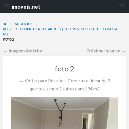
imoveis.net
ANÚNCIOS
RECREIO – COBERTURA LINEAR DE 3 QUARTOS, SENDO 2 SUÍTES COM 194
M2
FOTO 2
← Imagem Anterior
Próxima Imagem →
foto 2
← Voltar para Recreio – Cobertura linear de 3
quartos, sendo 2 suítes com 194 m2