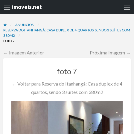
imoveis.net
ANÚNCIOS
RESERVA DO ITANHANGÁ: CASA DUPLEX DE 4 QUARTOS, SENDO 3 SUÍTES COM
380M2
FOTO 7
← Imagem Anterior
Próxima Imagem →
foto 7
← Voltar para Reserva do Itanhangá: Casa duplex de 4
quartos, sendo 3 suítes com 380m2