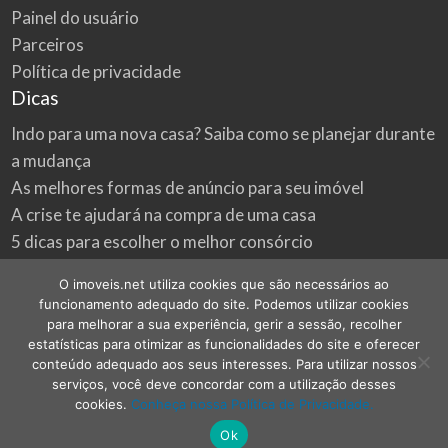
Painel do usuário
Parceiros
Política de privacidade
Dicas
Indo para uma nova casa? Saiba como se planejar durante
a mudança
As melhores formas de anúncio para seu imóvel
A crise te ajudará na compra de uma casa
5 dicas para escolher o melhor consórcio
3 formas econômicas de renovar a sua casa
O imoveis.net utiliza cookies que são necessários ao
Onde procurar as melhores oportunidades do mercado
funcionamento adequado do site. Podemos utilizar cookies
imobiliário
para melhorar a sua experiência, gerir a sessão, recolher
estatísticas para otimizar as funcionalidades do site e oferecer
conteúdo adequado aos seus interesses. Para utilizar nossos
serviços, você deve concordar com a utilização desses
cookies.
Conheça nossa Política de Privacidade.
©
2026
imoveis.net
| Todos os direitos reservados.
Ok